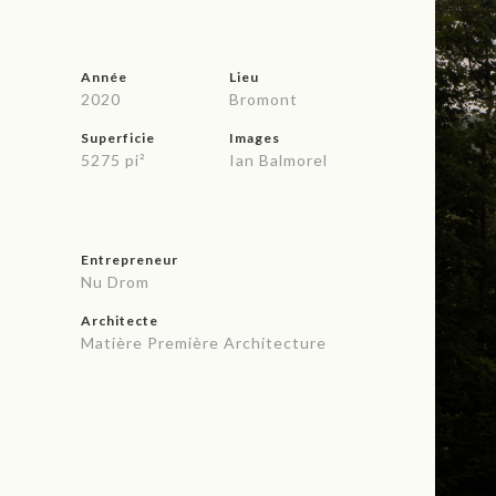
Année
Lieu
2020
Bromont
Superficie
Images
5275 pi²
Ian Balmorel
Entrepreneur
Nu Drom
Architecte
Matière Première Architecture